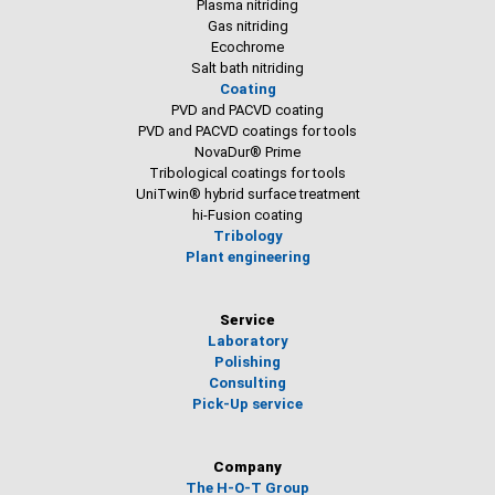
Plasma nitriding
Gas nitriding
Ecochrome
Salt bath nitriding
Coating
PVD and PACVD coating
PVD and PACVD coatings for tools
NovaDur® Prime
Tribological coatings for tools
UniTwin® hybrid surface treatment
hi-Fusion coating
Tribology
Plant engineering
Service
Laboratory
Polishing
Consulting
Pick-Up service
Company
The H-O-T Group