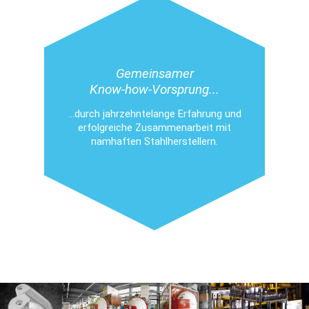
Gemeinsamer
Know-how-Vorsprung...
…durch jahrzehntelange Erfahrung und
erfolgreiche Zusammenarbeit mit
namhaften Stahlherstellern.