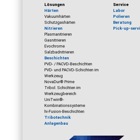
Lösungen
Service
Härten
Labor
Vakuumhärten
Polieren
Schutzgashärten
Beratung
Nitrieren
Pick-up-serv
Plasmanitrieren
Gasnitrieren
Evochrome
Salzbadnitrieren
Beschichten
PVD- / PACVD-Beschichten
PVD- und PACVD-Schichten im
Werkzeug
NovaDur® Prime
Tribol. Schichten im
Werkzeugbereich
UniTwin®-
Kombinationssysteme
hi-Fusion-Beschichten
Tribotechnik
Anlagenbau