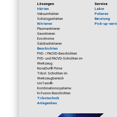
Lösungen
Service
Härten
Labor
Vakuumhärten
Polieren
Schutzgashärten
Beratung
Nitrieren
Pick-up-serv
Plasmanitrieren
Gasnitrieren
Evochrome
Salzbadnitrieren
Beschichten
PVD- / PACVD-Beschichten
PVD- und PACVD-Schichten im
Werkzeug
NovaDur® Prime
Tribol. Schichten im
Werkzeugbereich
UniTwin®-
Kombinationssysteme
hi-Fusion-Beschichten
Tribotechnik
Anlagenbau